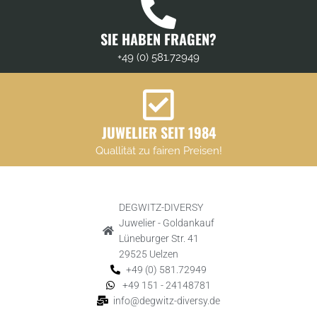
SIE HABEN FRAGEN?
+49 (0) 581.72949
JUWELIER SEIT 1984
Quallität zu fairen Preisen!
DEGWITZ-DIVERSY
Juwelier - Goldankauf
Lüneburger Str. 41
29525 Uelzen
+49 (0) 581.72949
+49 151 - 24148781
info@degwitz-diversy.de