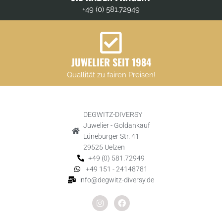
+49 (0) 581.72949
JUWELIER SEIT 1984
Quallität zu fairen Preisen!
DEGWITZ-DIVERSY
Juwelier - Goldankauf
Lüneburger Str. 41
29525 Uelzen
+49 (0) 581.72949
+49 151 - 24148781
info@degwitz-diversy.de