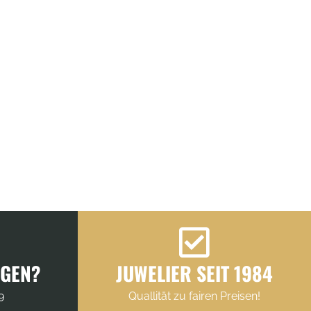
AGEN?
JUWELIER SEIT 1984
9
Quallität zu fairen Preisen!