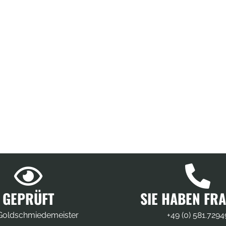
GEPRÜFT
SIE HABEN FR
oldschmiedemeister
+49 (0) 581.7294