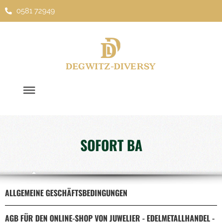
0581 72949
Zum
Inhalt
springen
S
O
F
O
R
T
B
A
R
G
E
L
D
ALLGEMEINE GESCHÄFTSBEDINGUNGEN
AGB FÜR DEN ONLINE-SHOP VON JUWELIER - EDELMETALLHANDEL -