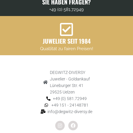
SIE HABEN FRAGEN?
+49 (0) 581.72949
JUWELIER SEIT 1984
Quallität zu fairen Preisen!
DEGWITZ-DIVERSY
Juwelier - Goldankauf
Lüneburger Str. 41
29525 Uelzen
+49 (0) 581.72949
+49 151 - 24148781
info@degwitz-diversy.de