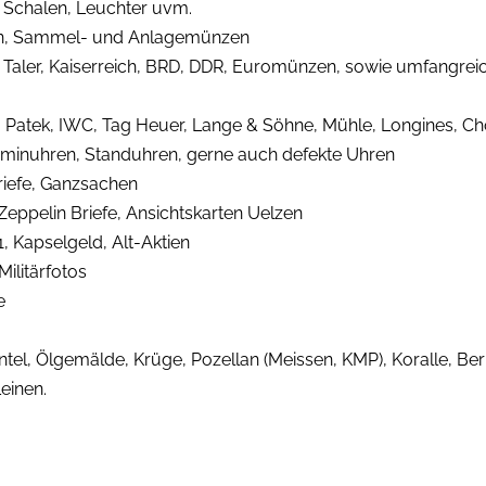
, Schalen, Leuchter uvm.
len, Sammel- und Anlagemünzen
, Taler, Kaiserreich, BRD, DDR, Euromünzen, sowie umfang
r, Patek, IWC, Tag Heuer, Lange & Söhne, Mühle, Longines, C
inuhren, Standuhren, gerne auch defekte Uhren
riefe, Ganzsachen
 Zeppelin Briefe, Ansichtskarten Uelzen
, Kapselgeld, Alt-Aktien
ilitärfotos
e
el, Ölgemälde, Krüge, Pozellan (Meissen, KMP), Koralle, Berns
einen.