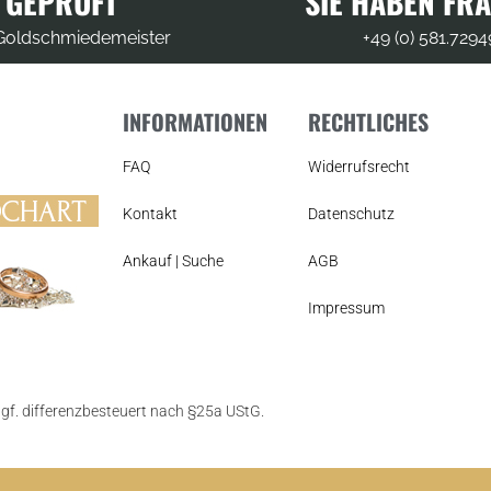
GEPRÜFT
SIE HABEN FR
oldschmiedemeister
+49 (0) 581.7294
INFORMATIONEN
RECHTLICHES
FAQ
Widerrufsrecht
Kontakt
Datenschutz
Ankauf | Suche
AGB
Impressum
ggf. differenzbesteuert nach §25a UStG.