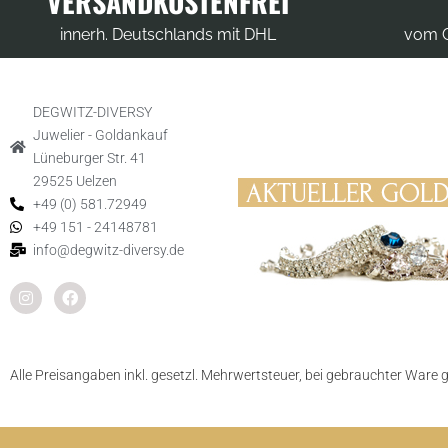
VERSANDKOSTENFREI
innerh. Deutschlands mit DHL
vom G
DEGWITZ-DIVERSY
Juwelier - Goldankauf
Lüneburger Str. 41
29525 Uelzen
+49 (0) 581.72949
+49 151 - 24148781
info@degwitz-diversy.de
Alle Preisangaben inkl. gesetzl. Mehrwertsteuer, bei gebrauchter Ware 