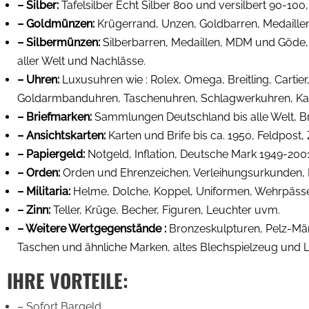
– Silber:
Tafelsilber Echt Silber 800 und versilbert 90-100
– Goldmünzen:
Krügerrand, Unzen, Goldbarren, Medail
– Silbermünzen:
Silberbarren, Medaillen, MDM und Göde
aller Welt und Nachlässe.
– Uhren:
Luxusuhren wie : Rolex, Omega, Breitling, Cartie
Goldarmbanduhren, Taschenuhren, Schlagwerkuhren, Kam
– Briefmarken:
Sammlungen Deutschland bis alle Welt, B
– Ansichtskarten:
Karten und Brife bis ca. 1950, Feldpost,
– Papiergeld:
Notgeld, Inflation, Deutsche Mark 1949-2001
– Orden:
Orden und Ehrenzeichen, Verleihungsurkunden, M
– Militaria:
Helme, Dolche, Koppel, Uniformen, Wehrpäss
– Zinn:
Teller, Krüge, Becher, Figuren, Leuchter uvm.
– Weitere Wertgegenstände :
Bronzeskulpturen, Pelz-Mänt
Taschen und ähnliche Marken, altes Blechspielzeug und L
IHRE VORTEILE:
– Sofort Bargeld