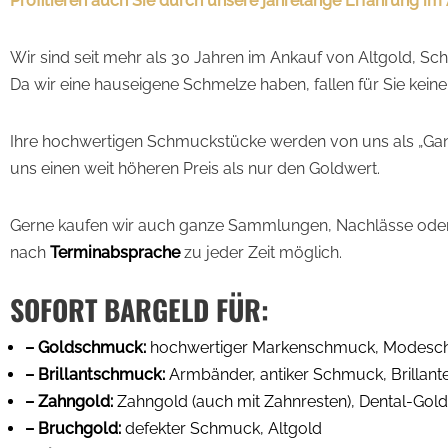
Profitieren auch Sie durch unsere jahrelange Erfahrung im
Wir sind seit mehr als 30 Jahren im Ankauf von Altgold, 
Da wir eine hauseigene Schmelze haben, fallen für Sie kein
Ihre hochwertigen Schmuckstücke werden von uns als „Ganz
uns einen weit höheren Preis als nur den Goldwert.
Gerne kaufen wir auch ganze Sammlungen, Nachlässe oder E
nach
Terminabsprache
zu jeder Zeit möglich.
SOFORT BARGELD FÜR:
– Goldschmuck:
hochwertiger Markenschmuck, Modeschmu
– Brillantschmuck:
Armbänder, antiker Schmuck, Brillanten
– Zahngold:
Zahngold (auch mit Zahnresten), Dental-Gold
– Bruchgold:
defekter Schmuck, Altgold