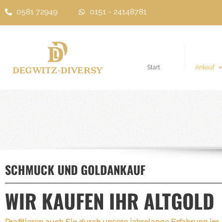
0581 72949
0151 - 24148781
Zum
Inhalt
springen
Start
Ankauf
SCHMUCK UND GOLDANKAUF
WIR KAUFEN IHR ALTGOLD